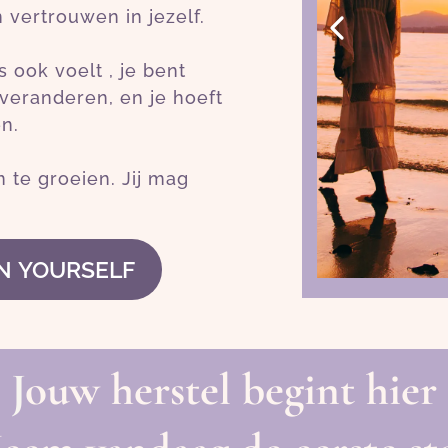
 vertrouwen in jezelf.
 ook voelt , je bent
 veranderen, en je hoeft
en.
m te groeien. Jij mag
IN YOURSELF
J
ouw herstel begint hier