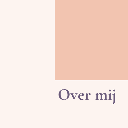
overtuigingen,
oude patronen, v
voor jezelf te kie
Ik help je om die
manier.
Zodat jij rust, en
Om te leven volg
Over mij
Ik ben Wendy Koens, coac
terugvinden.