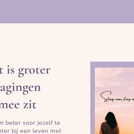
 is groter
dagingen
mee zit
m beter voor jezelf te
hter bij een leven met