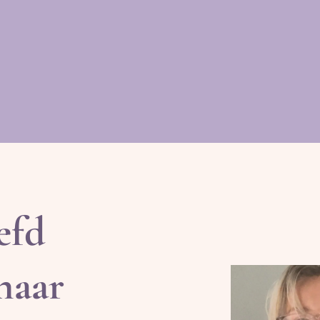
efd
naar