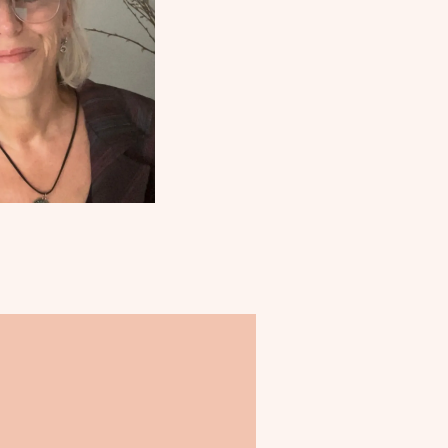
 jezelf een beetje
en. Belemmerende