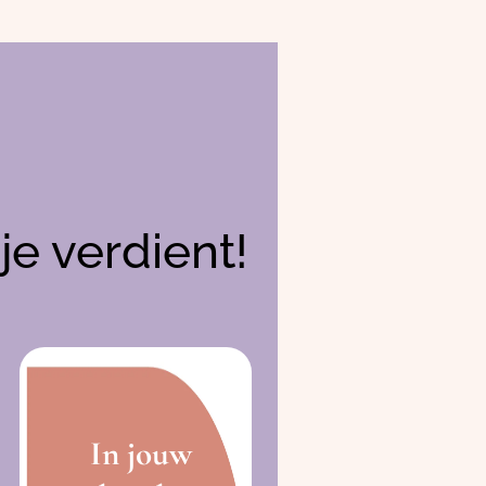
je verdient!
In jouw