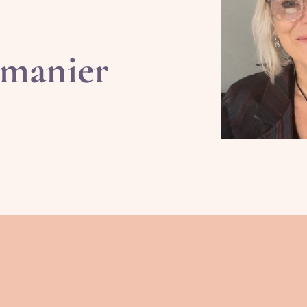
 manier
de helft van hun leven
voelen, en verlangen
vrijheid om te kiezen
e steeds in hetzelfde kringetje rondloopt? Ben je
 wel veranderen, maar iets houdt je steeds teg