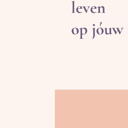
leven
op jóuw
Voor vrouwen in de twee
die zich moe en geleefd 
naar rust, energie en de 
voor wat zij écht willen.
Voelt het alsof j
kwijtgeraakt?
Je wilt je leven